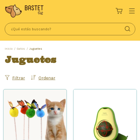
Inicio
/
Gatos
/
Juguetes
Juguetes
Filtrar
Ordenar