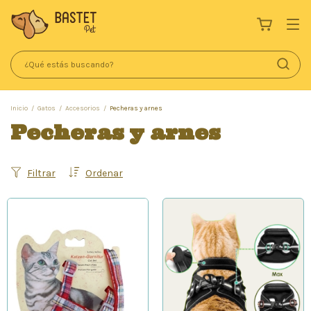
Inicio
/
Gatos
/
Accesorios
/
Pecheras y arnes
Pecheras y arnes
Filtrar
Ordenar