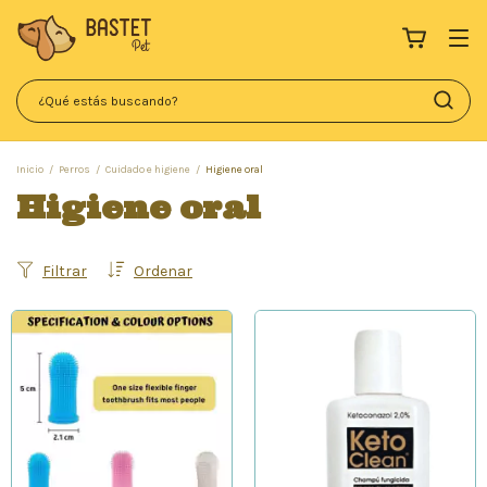
Inicio
/
Perros
/
Cuidado e higiene
/
Higiene oral
Higiene oral
Filtrar
Ordenar